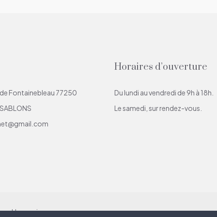
Horaires d’ouverture
 de Fontainebleau 77250
Du lundi au vendredi de 9h à 18h.
-SABLONS
Le samedi, sur rendez-vous.
net@gmail.com
es
-
Honoraires