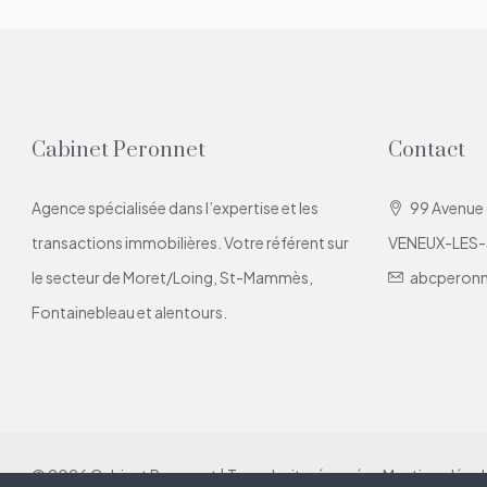
Cabinet Peronnet
Contact
Agence spécialisée dans l’expertise et les
99 Avenue
transactions immobilières. Votre référent sur
VENEUX-LES
le secteur de Moret/Loing, St-Mammès,
abcperon
Fontainebleau et alentours.
© 2026 Cabinet Peronnet | Tous droits réservés -
Mentions légal