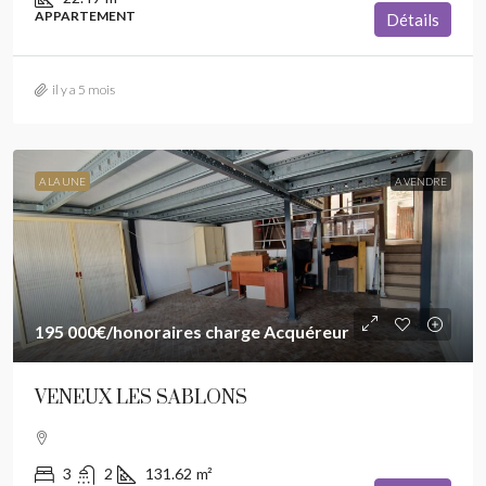
APPARTEMENT
Détails
il y a 5 mois
A LA UNE
A VENDRE
195 000€
/honoraires charge Acquéreur
VENEUX LES SABLONS
3
2
131.62
m²