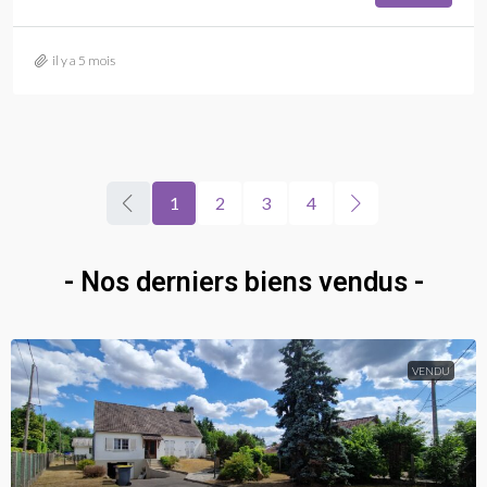
il y a 5 mois
1
2
3
4
- Nos derniers biens vendus -
VENDU