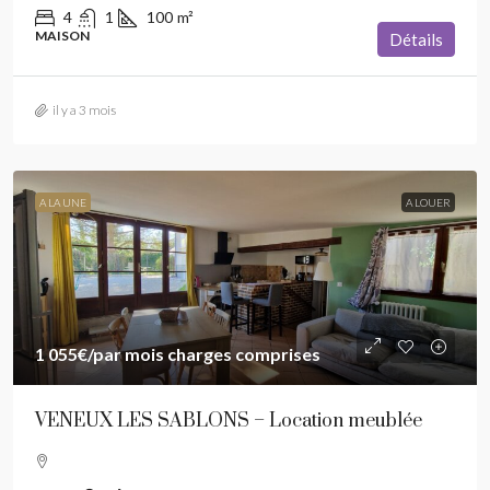
4
1
100
m²
MAISON
Détails
il y a 3 mois
A LA UNE
A LOUER
1 055€
/par mois charges comprises
VENEUX LES SABLONS – Location meublée