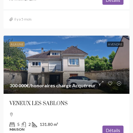
Détails
il y a 5 mois
A LA UNE
A VENDRE
300 000€
/honoraires charge Acquéreur
VENEUX LES SABLONS
5
2
131.80
m²
MAISON
Détails