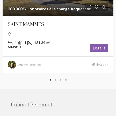
280 000€
/Honoraires à la charge Acquéreur
SAINT MAMMES
4
1
131.39
m²
MAISON
Détails
Audrey Peronnet
il y a 1 an
Cabinet Peronnet