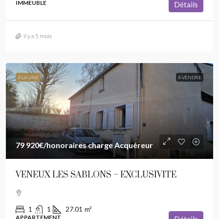
IMMEUBLE
Détails
il y a 5 mois
A LA UNE
A VENDRE
79 920€
/honoraires charge Acquéreur
VENEUX LES SABLONS – EXCLUSIVITE
1
1
27.01
m²
APPARTEMENT