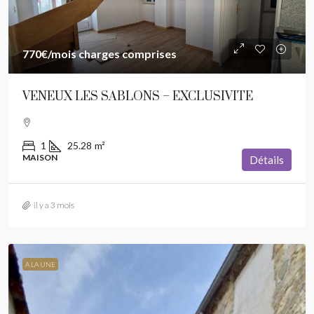
770€
/mois charges comprises
VENEUX LES SABLONS – EXCLUSIVITE
1
25.28
m²
MAISON
Détails
il y a 3 mois
A LA UNE