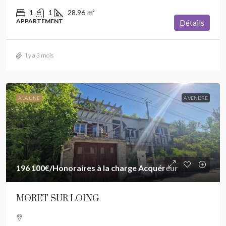
1
1
28.96
m²
APPARTEMENT
Détails
il y a 3 mois
A LA UNE
A VENDRE
196 100€
/Honoraires à la charge Acquéreur
MORET SUR LOING