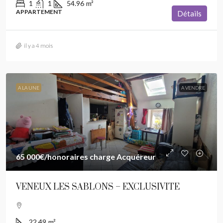
1
1
54.96
m²
APPARTEMENT
Détails
il y a 4 mois
A LA UNE
A VENDRE
65 000€
/honoraires charge Acquéreur
VENEUX LES SABLONS – EXCLUSIVITE
22.49
m²