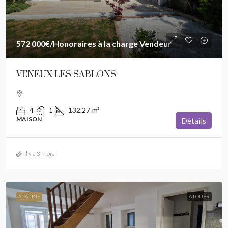
572 000€
/Honoraires à la charge Vendeur
VENEUX LES SABLONS
4
1
132.27
m²
MAISON
Détails
il y a 3 mois
A LA UNE
A LOUER