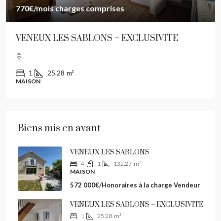
770€
/mois charges comprises
VENEUX LES SABLONS – EXCLUSIVITE
1
25.28
m²
MAISON
Biens mis en avant
VENEUX LES SABLONS
4
1
132.27
m²
MAISON
572 000€/Honoraires à la charge Vendeur
VENEUX LES SABLONS – EXCLUSIVITE
1
25.28
m²