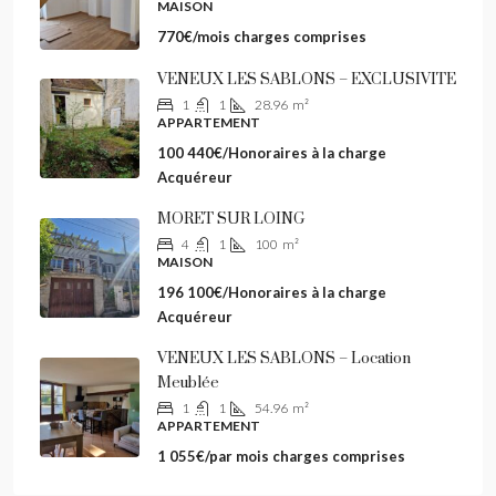
MAISON
770€/mois charges comprises
VENEUX LES SABLONS – EXCLUSIVITE
1
1
28.96
m²
APPARTEMENT
100 440€/Honoraires à la charge
Acquéreur
MORET SUR LOING
4
1
100
m²
MAISON
196 100€/Honoraires à la charge
Acquéreur
VENEUX LES SABLONS – Location
Meublée
1
1
54.96
m²
APPARTEMENT
1 055€/par mois charges comprises