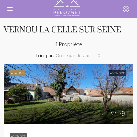
VERNOU LA CELLE SUR SEINE
1 Propriété
Trier par:
Ordre par défaut
A LA UNE
A VENDRE
375 000€
/Honoraires charge Vendeur
A VENDRE