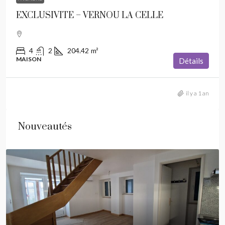
EXCLUSIVITE – VERNOU LA CELLE
4
2
204.42
m²
MAISON
Détails
il y a 1 an
Nouveautés