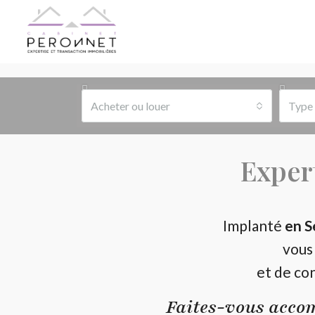
Acheter ou louer
Type 
Exper
Implanté
en S
vous
et de co
Faites-vous accom