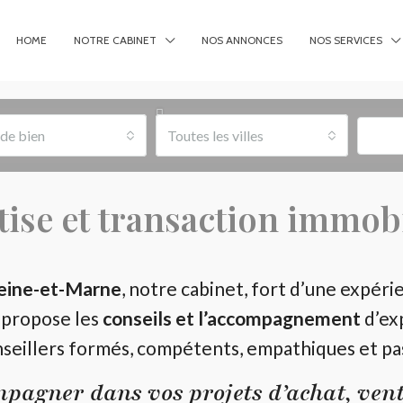
HOME
NOTRE CABINET
NOS ANNONCES
NOS SERVICES
de bien
Toutes les villes
tise et transaction immobi
eine-et-Marne
, notre cabinet, fort d’une expéri
 propose les
conseils et l’accompagnement
d’ex
nseillers formés, compétents, empathiques et pa
pagner dans vos projets d’achat, vente