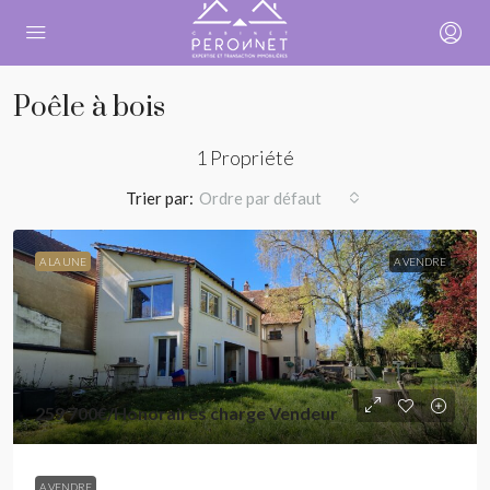
Poêle à bois
1 Propriété
Trier par:
Ordre par défaut
A LA UNE
A VENDRE
259 700€
/Honoraires charge Vendeur
A VENDRE