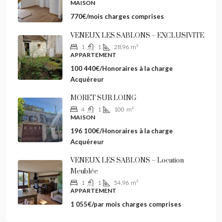
MAISON
770€/mois charges comprises
VENEUX LES SABLONS – EXCLUSIVITE
1
1
28.96
m²
APPARTEMENT
100 440€/Honoraires à la charge
Acquéreur
MORET SUR LOING
4
1
100
m²
MAISON
196 100€/Honoraires à la charge
Acquéreur
VENEUX LES SABLONS – Location
Meublée
1
1
54.96
m²
APPARTEMENT
1 055€/par mois charges comprises