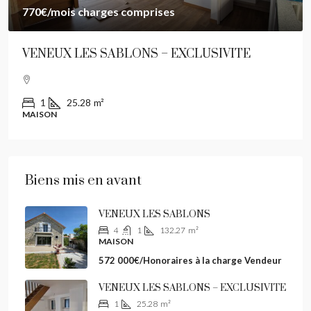
770€
/mois charges comprises
VENEUX LES SABLONS – EXCLUSIVITE
1
25.28
m²
MAISON
Biens mis en avant
VENEUX LES SABLONS
4
1
132.27
m²
MAISON
572 000€/Honoraires à la charge Vendeur
VENEUX LES SABLONS – EXCLUSIVITE
1
25.28
m²