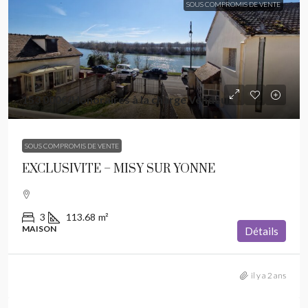
SOUS COMPROMIS DE VENTE
153 000€
/Honoraires à la charge Vendeur
SOUS COMPROMIS DE VENTE
EXCLUSIVITE – MISY SUR YONNE
3
113.68
m²
MAISON
Détails
il y a 2 ans