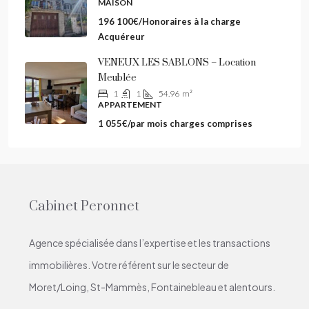
MAISON
196 100€/Honoraires à la charge
Acquéreur
VENEUX LES SABLONS – Location
Meublée
1
1
54.96
m²
APPARTEMENT
1 055€/par mois charges comprises
Cabinet Peronnet
Agence spécialisée dans l’expertise et les transactions
immobilières. Votre référent sur le secteur de
Moret/Loing, St-Mammès, Fontainebleau et alentours.