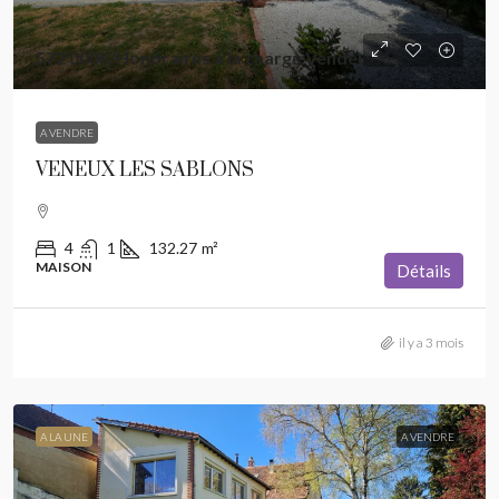
572 000€
/Honoraires à la charge Vendeur
A VENDRE
VENEUX LES SABLONS
4
1
132.27
m²
MAISON
Détails
il y a 3 mois
A LA UNE
A VENDRE