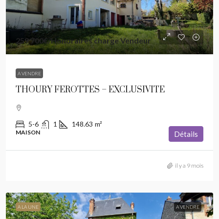
259 700€
/Honoraires charge Vendeur
A VENDRE
THOURY FEROTTES – EXCLUSIVITE
5-6
1
148.63
m²
MAISON
Détails
il y a 9 mois
A LA UNE
A VENDRE