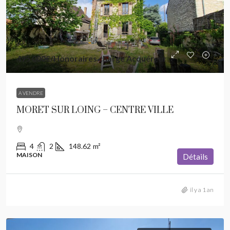
495 000€
/Honoraires charge Acquéreur
A VENDRE
MORET SUR LOING – CENTRE VILLE
4
2
148.62
m²
MAISON
Détails
il y a 1 an