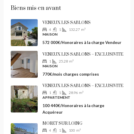
Biens mis en avant
VENEUX LES SABLONS
4
1
132.27
m²
MAISON
572 000€/Honoraires à la charge Vendeur
VENEUX LES SABLONS – EXCLUSIVITE
1
25.28
m²
MAISON
770€/mois charges comprises
VENEUX LES SABLONS – EXCLUSIVITE
1
1
28.96
m²
APPARTEMENT
100 440€/Honoraires à la charge
Acquéreur
MORET SUR LOING
4
1
100
m²