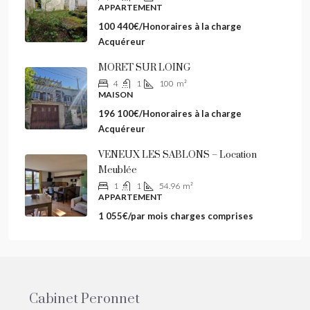
APPARTEMENT
100 440€/Honoraires à la charge
Acquéreur
MORET SUR LOING
4
1
100
m²
MAISON
196 100€/Honoraires à la charge
Acquéreur
VENEUX LES SABLONS – Location
Meublée
1
1
54.96
m²
APPARTEMENT
1 055€/par mois charges comprises
Cabinet Peronnet