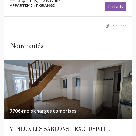
3
1
129.57
m2
APPARTEMENT, GRANGE
Détails
il y a 2 ans
Nouveautés
770€
/mois charges comprises
VENEUX LES SABLONS – EXCLUSIVITE