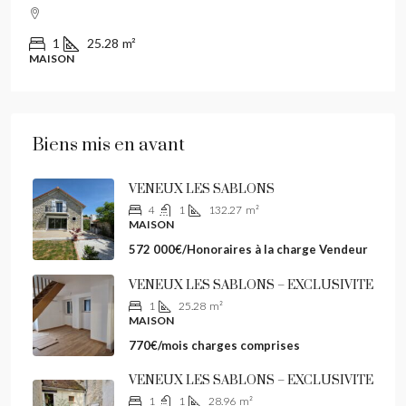
1
25.28
m²
MAISON
Biens mis en avant
VENEUX LES SABLONS
4
1
132.27
m²
MAISON
572 000€/Honoraires à la charge Vendeur
VENEUX LES SABLONS – EXCLUSIVITE
1
25.28
m²
MAISON
770€/mois charges comprises
VENEUX LES SABLONS – EXCLUSIVITE
1
1
28.96
m²