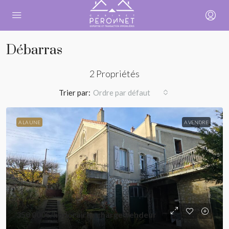
Débarras
2 Propriétés
Trier par:
Ordre par défaut
A LA UNE
A VENDRE
350 000€
/honoraires charge Vendeur