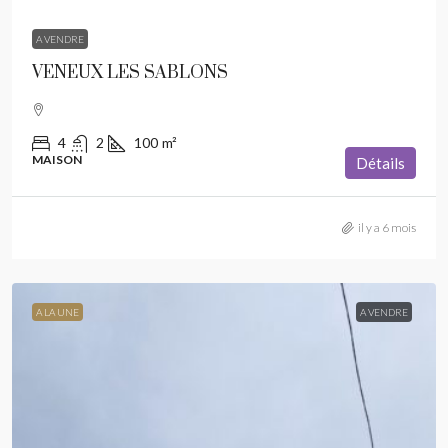
A VENDRE
VENEUX LES SABLONS
4
2
100
m²
MAISON
Détails
il y a 6 mois
A LA UNE
A VENDRE