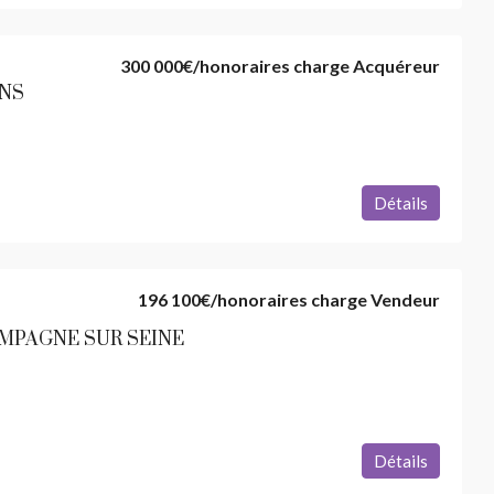
 LOING
VENEUX LES SABLONS 
meublée
300 000€
/honoraires charge Acquéreur
ONS
100
m²
1
1
54.96
m²
APPARTEMENT
Détails
196 100€
/honoraires charge Vendeur
AMPAGNE SUR SEINE
Détails