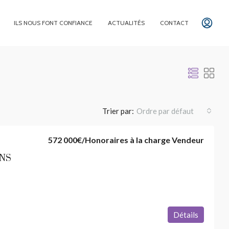
ILS NOUS FONT CONFIANCE
ACTUALITÉS
CONTACT
Trier par:
Ordre par défaut
572 000€
/Honoraires à la charge Vendeur
ONS
raires à la charge Acquéreur
1 055€
/par mois charges
Détails