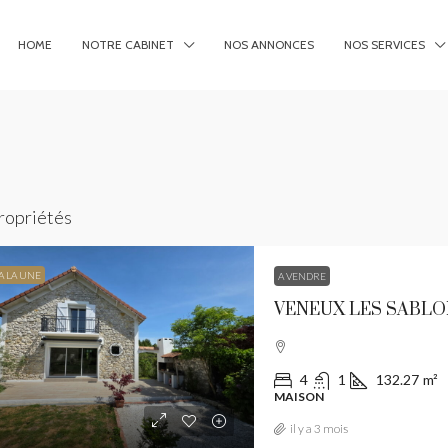
HOME
NOTRE CABINET
NOS ANNONCES
NOS SERVICES
ropriétés
A LA UNE
A VENDRE
VENEUX LES SABL
4
1
132.27
m²
MAISON
196 100€
/Hono
il y a 3 mois