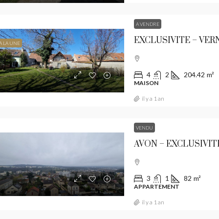
A VENDRE
EXCLUSIVITE – VER
A LA UNE
 440€
/Honoraires à la charge Acquéreur
4
2
204.42
m²
MAISON
il y a 1 an
NEUX LES SABLONS – EXCLUSIVITE
VENDU
1
1
28.96
m²
AVON – EXCLUSIVIT
ARTEMENT
3
1
82
m²
APPARTEMENT
il y a 1 an