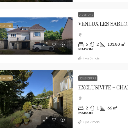
MORET SUR
A VENDRE
VENEUX LES SABL
A LA UNE
4
1
MAISON
5
2
131.80
m²
MAISON
il y a 5 mois
A LA UNE
SOUS OFFRE
EXCLUSIVITE – CH
2
1
66
m²
MAISON
il y a 7 mois