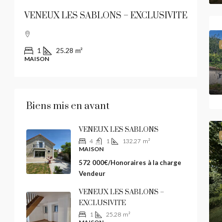
VENEUX LES SABLONS – EXCLUSIVITE
1
25.28
m²
MAISON
Biens mis en avant
VENEUX LES SABLONS
4
1
132.27
m²
MAISON
572 000€/Honoraires à la charge
Vendeur
VENEUX LES SABLONS –
EXCLUSIVITE
1
25.28
m²