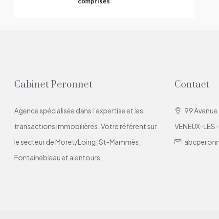
comprises
Cabinet Peronnet
Contact
Agence spécialisée dans l’expertise et les
99 Avenue
transactions immobilières. Votre référent sur
VENEUX-LES
le secteur de Moret/Loing, St-Mammès,
abcperon
Fontainebleau et alentours.