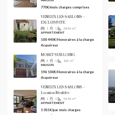
MAISON
770€/mois charges comprises
VENEUX LES SABLONS –
EXCLUSIVITE
1
1
28.96
m²
APPARTEMENT
100
100 440€/Honoraires à la charge
Acquéreur
VE
MORET SUR LOING
4
1
100
m²
MAISON
196 100€/Honoraires à la charge
APP
Acquéreur
VENEUX LES SABLONS –
Location Meublée
1
1
54.96
m²
APPARTEMENT
1 055€/par mois charges